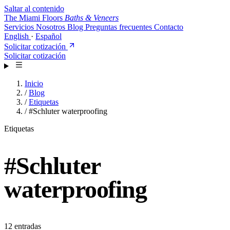
Saltar al contenido
The Miami Floors
Baths & Veneers
Servicios
Nosotros
Blog
Preguntas frecuentes
Contacto
English
·
Español
Solicitar cotización
Solicitar cotización
Inicio
/
Blog
/
Etiquetas
/
#Schluter waterproofing
Etiquetas
#
Schluter
waterproofing
12 entradas