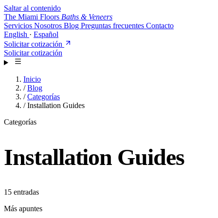
Saltar al contenido
The Miami Floors
Baths & Veneers
Servicios
Nosotros
Blog
Preguntas frecuentes
Contacto
English
·
Español
Solicitar cotización
Solicitar cotización
Inicio
/
Blog
/
Categorías
/
Installation Guides
Categorías
Installation Guides
15 entradas
Más apuntes