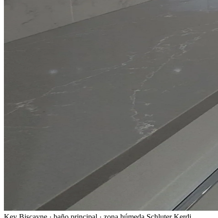
Key Biscayne · baño principal · zona húmeda Schluter Kerdi