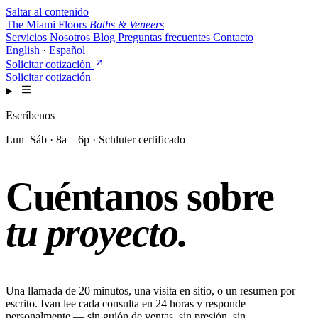
Saltar al contenido
The Miami Floors
Baths & Veneers
Servicios
Nosotros
Blog
Preguntas frecuentes
Contacto
English
·
Español
Solicitar cotización
Solicitar cotización
Escríbenos
Lun–Sáb · 8a – 6p · Schluter certificado
Cuéntanos sobre
tu proyecto.
Una llamada de 20 minutos, una visita en sitio, o un resumen por
escrito. Ivan lee cada consulta en 24 horas y responde
personalmente — sin guión de ventas, sin presión, sin