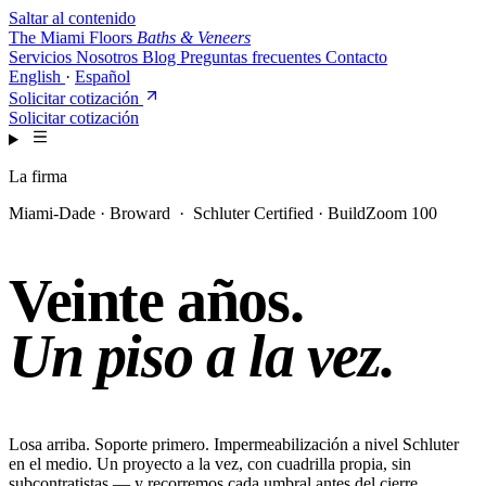
Saltar al contenido
The Miami Floors
Baths & Veneers
Servicios
Nosotros
Blog
Preguntas frecuentes
Contacto
English
·
Español
Solicitar cotización
Solicitar cotización
La firma
Miami-Dade · Broward · Schluter Certified · BuildZoom 100
Veinte años.
Un piso a la vez.
Losa arriba. Soporte primero. Impermeabilización a nivel Schluter
en el medio. Un proyecto a la vez, con cuadrilla propia, sin
subcontratistas — y recorremos cada umbral antes del cierre.