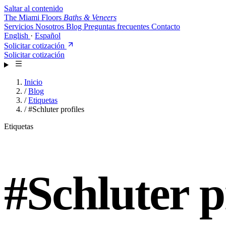
Saltar al contenido
The Miami Floors
Baths & Veneers
Servicios
Nosotros
Blog
Preguntas frecuentes
Contacto
English
·
Español
Solicitar cotización
Solicitar cotización
Inicio
/
Blog
/
Etiquetas
/
#Schluter profiles
Etiquetas
#
Schluter p