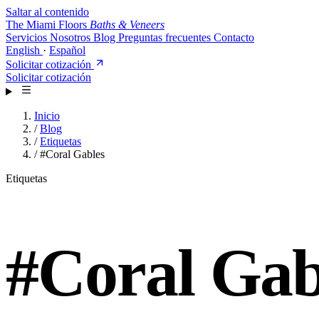
Saltar al contenido
The Miami Floors
Baths & Veneers
Servicios
Nosotros
Blog
Preguntas frecuentes
Contacto
English
·
Español
Solicitar cotización
Solicitar cotización
Inicio
/
Blog
/
Etiquetas
/
#Coral Gables
Etiquetas
#
Coral Gab