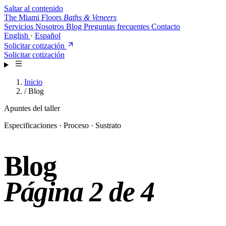
Saltar al contenido
The Miami Floors
Baths & Veneers
Servicios
Nosotros
Blog
Preguntas frecuentes
Contacto
English
·
Español
Solicitar cotización
Solicitar cotización
Inicio
/
Blog
Apuntes del taller
Especificaciones · Proceso · Sustrato
Blog
Página 2 de 4